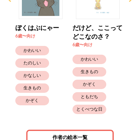
ぼくはぶにゃー
だけど、ここって
ず
どこなのさ？
た
6歳〜向け
6歳〜向け
6歳
かわいい
かわいい
たのしい
生きもの
かなしい
かぞく
生きもの
ともだち
かぞく
とくべつな日
作者の絵本一覧