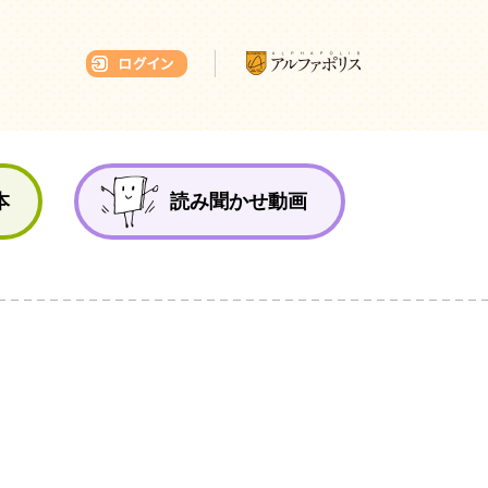
本ひろば
本
読み聞かせ動画