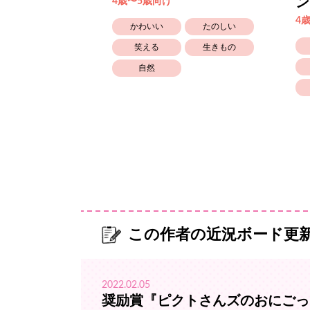
ン
4歳〜5歳向け
4
かなしい
かわいい
たのしい
笑える
笑える
生きもの
自然
この作者の近況ボード更
2022.02.05
奨励賞『ピクトさんズのおにごっ