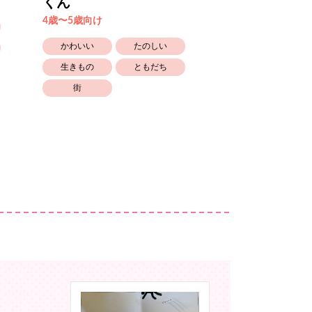
くん
4歳〜5歳向け
4歳〜5歳向け
たのしい
かわいい
たのしい
こわい
生きもの
ともだち
しつけ
街