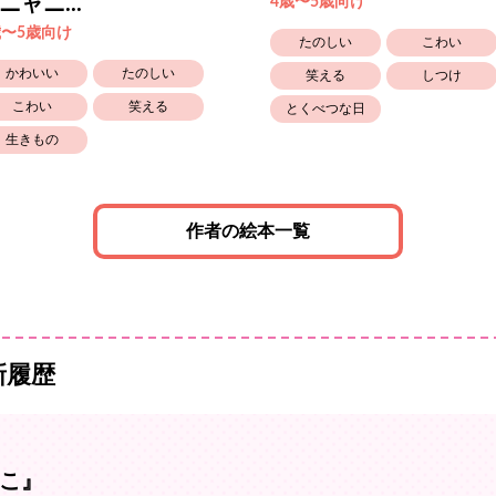
ニャニ...
4歳〜5歳向け
歳〜5歳向け
たのしい
こわい
かわいい
たのしい
笑える
しつけ
こわい
笑える
とくべつな日
生きもの
作者の絵本一覧
新履歴
こ』