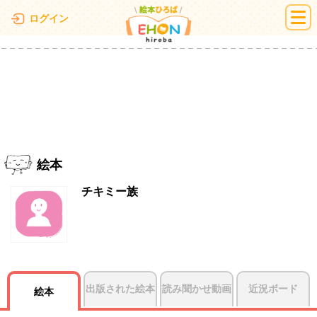
絵本ひろば
ログイン
絵本
チキミー族
出版された絵本
読み聞かせ動画
近況ボード
絵本