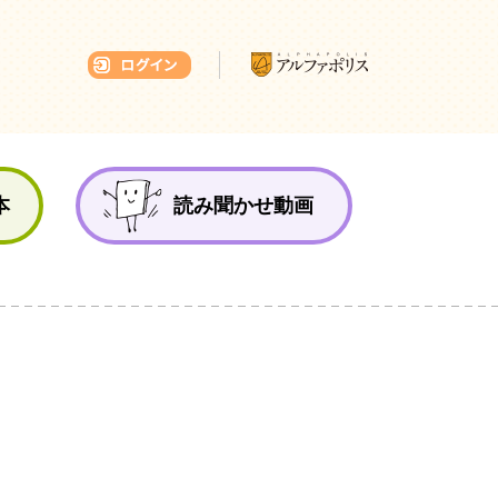
本ひろば
本
読み聞かせ動画