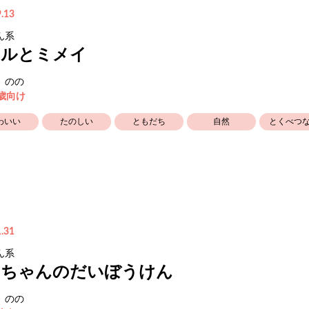
.13
ん系
イルとミメイ
 のの
5歳向け
わいい
たのしい
ともだち
自然
とくべつ
.31
ん系
さちゃんのだいぼうけん
 のの