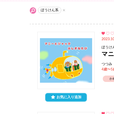
ぼうけん系
2023.10
ぼうけ
マ
つつみ
4歳〜
か
お気に入り追加