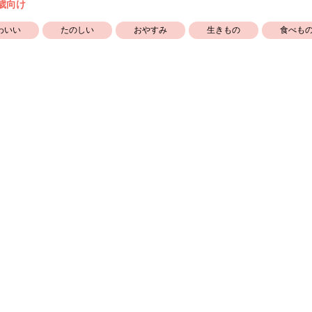
5歳向け
わいい
たのしい
おやすみ
生きもの
食べも