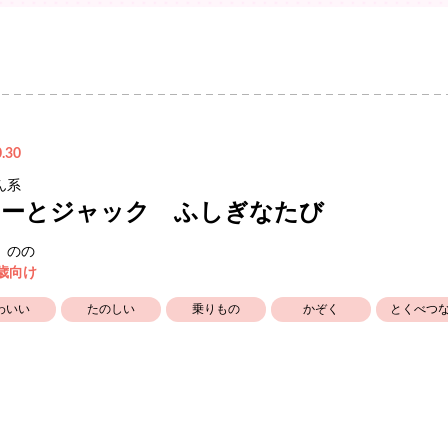
.30
ん系
ニーとジャック ふしぎなたび
 のの
5歳向け
わいい
たのしい
乗りもの
かぞく
とくべつ