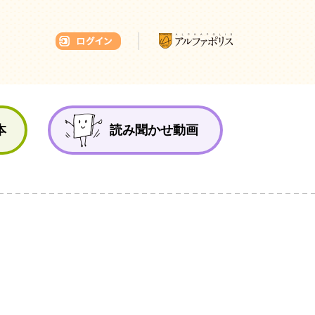
本ひろば
本
読み聞かせ動画