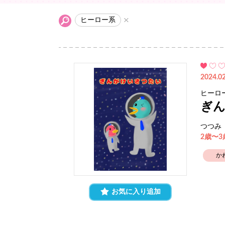
ヒーロー系
2024.02
ヒーロ
ぎ
つつみ
2歳〜
か
お気に入り追加