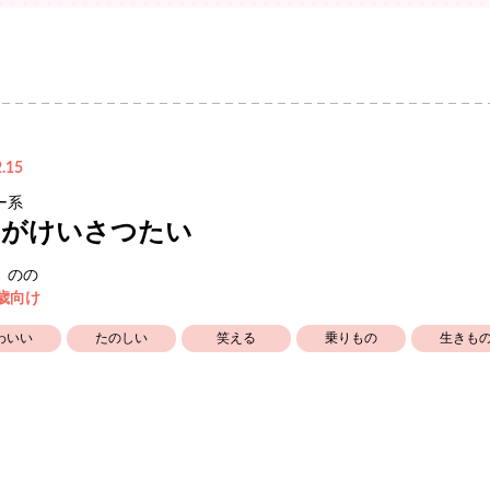
.15
ー系
んがけいさつたい
 のの
3歳向け
わいい
たのしい
笑える
乗りもの
生きも