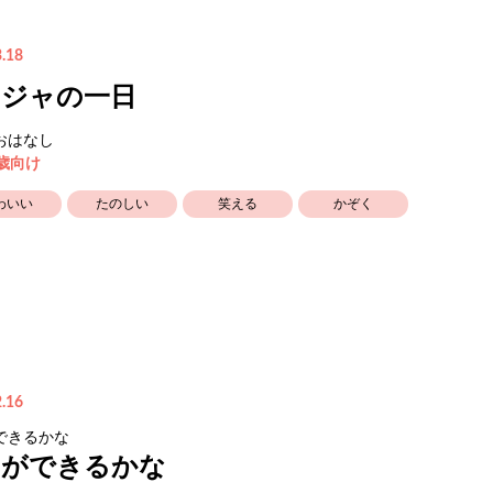
.18
ンジャの一日
おはなし
5歳向け
わいい
たのしい
笑える
かぞく
.16
できるかな
にができるかな