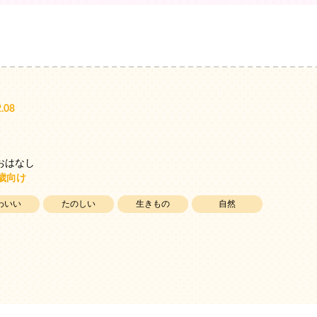
.08
め
おはなし
5歳向け
わいい
たのしい
生きもの
自然