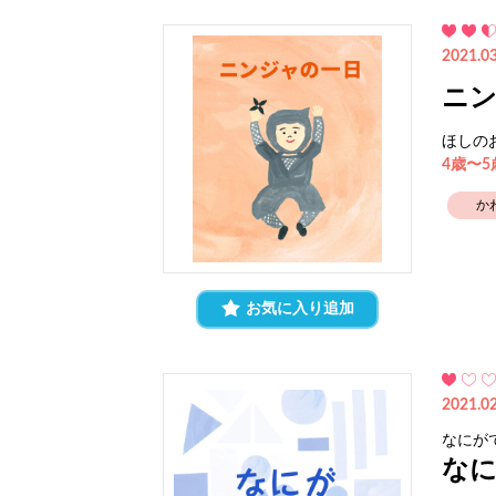
2021.03
ニ
ほしの
4歳〜
か
お気に入り追加
2021.02
なにが
な