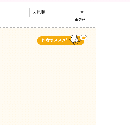
全
25
件
作者オススメ!