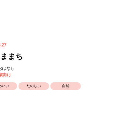
.27
やままち
おはなし
5歳向け
わいい
たのしい
自然