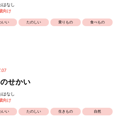
おはなし
5歳向け
わいい
たのしい
乗りもの
食べもの
.07
おのせかい
おはなし
5歳向け
わいい
たのしい
生きもの
自然