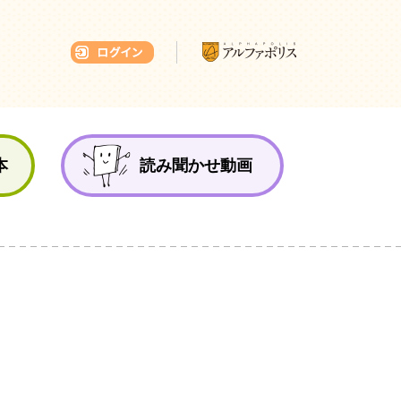
本ひろば
本
読み聞かせ動画