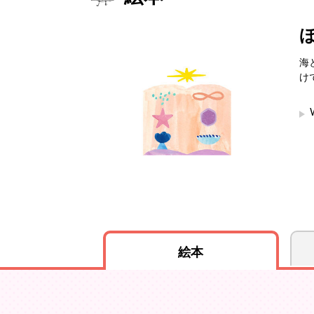
海
け
絵本