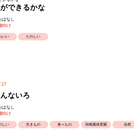
にができるかな
おはなし
5歳向け
わいい
たのしい
.27
ろんないろ
おはなし
3歳向け
のしい
生きもの
食べもの
幼稚園保育園
自然