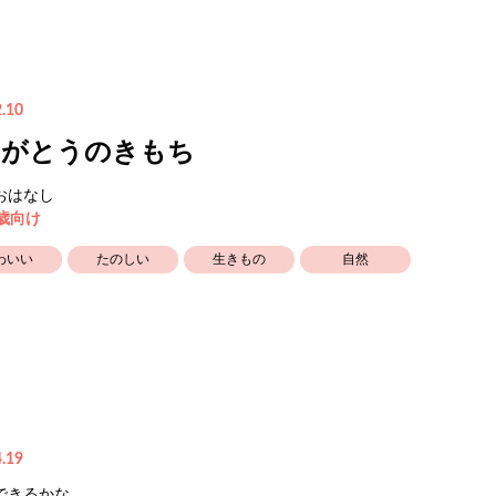
.10
りがとうのきもち
おはなし
5歳向け
わいい
たのしい
生きもの
自然
.19
できるかな