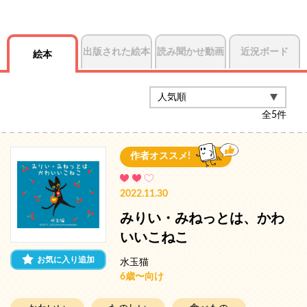
出版された絵本
読み聞かせ動画
近況ボード
絵本
全
5
件
作者オススメ!
2022.11.30
みりい・みねっとは、かわ
いいこねこ
お気に入り追加
水玉猫
6歳〜向け