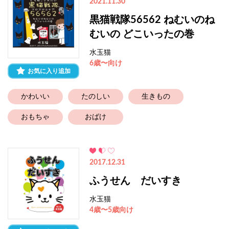
2021.11.30
黒猫戦隊56562 ねむいのね
むいの どこいったの巻
水玉猫
6歳〜向け
お気に入り追加
かわいい
たのしい
生きもの
おもちゃ
おばけ
2017.12.31
ふうせん だいすき
水玉猫
4歳〜5歳向け