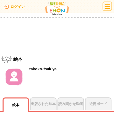
絵本ひろば
ログイン
絵本
takeko-tsukiya
出版された絵本
読み聞かせ動画
近況ボード
絵本