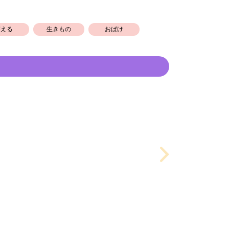
笑える
生きもの
おばけ