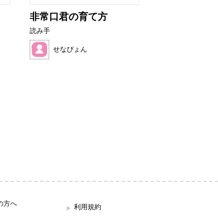
非常口君の育て方
ぼくといぬア
読み手
読み手
せなぴょん
望月 ハク
の方へ
利用規約