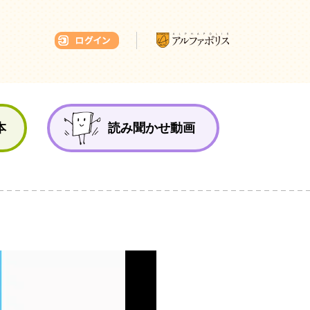
本ひろば
本
読み聞かせ動画