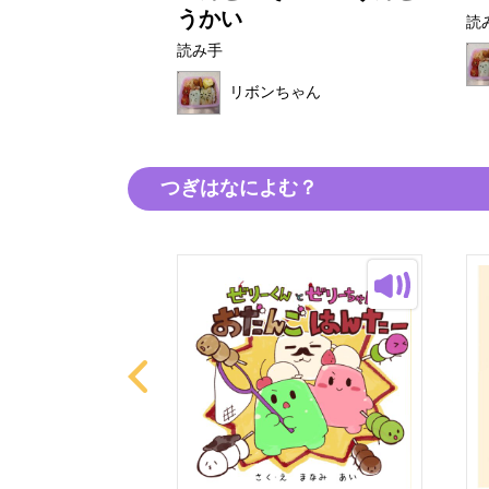
うかい
読
読み手
リボンちゃん
つぎはなによむ？