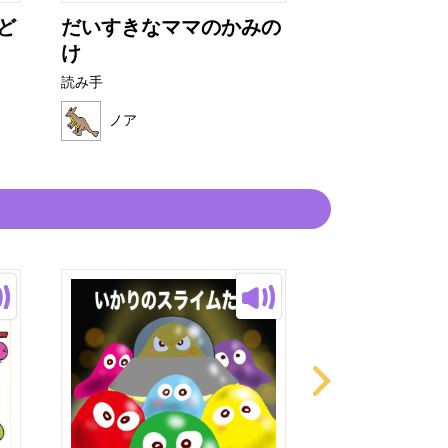
ど
だいすきなママのかみの
ぼくには好き
け
す
読み手
読み手
ノア
ノア