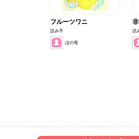
アザラシ
フルーツワニ
非
読み手
読
ク
ほの母