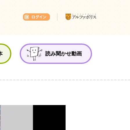
本ひろば
本
読み聞かせ動画