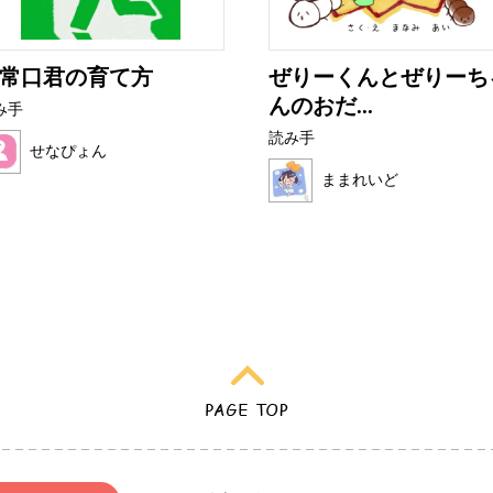
常口君の育て方
ぜりーくんとぜりーち
んのおだ...
み手
読み手
せなぴょん
ままれいど