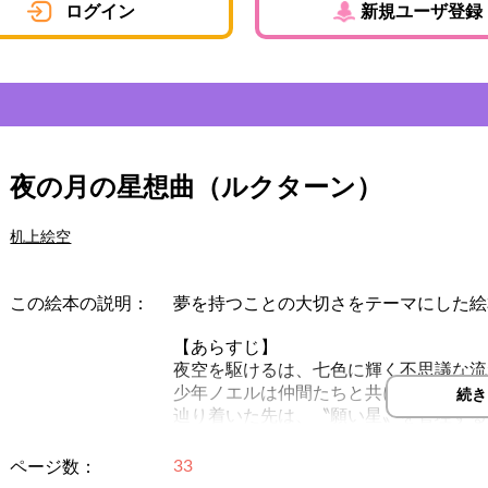
ログイン
新規ユーザ登録
夜の月の星想曲（ルクターン）
机上絵空
この絵本の説明：
夢を持つことの大切さをテーマにした絵
【あらすじ】
夜空を駆けるは、七色に輝く不思議な流
少年ノエルは仲間たちと共に、星の行方
続き
辿り着いた先は、〝願い星〟を管理する
と呼ばれる場所で・・・！？
33
ページ数：
（※スマートフォンやiPadでお読みの