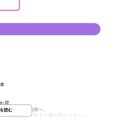
本
れ星。
を求めて冒険の旅へ。
を読む
少女ティアラが住まう星の国ルクターン
方は、横画面でのご視聴を推奨していま