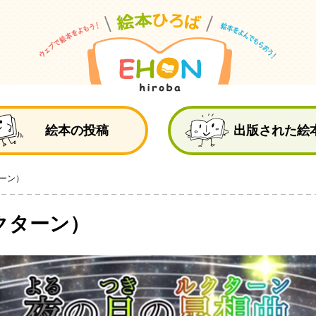
絵
絵本の投稿
出版された絵
ーン）
クターン）