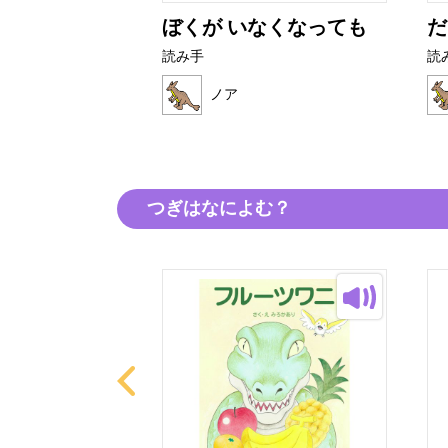
ぼくが いなくなっても
だ
読み手
読
ノア
つぎはなによむ？