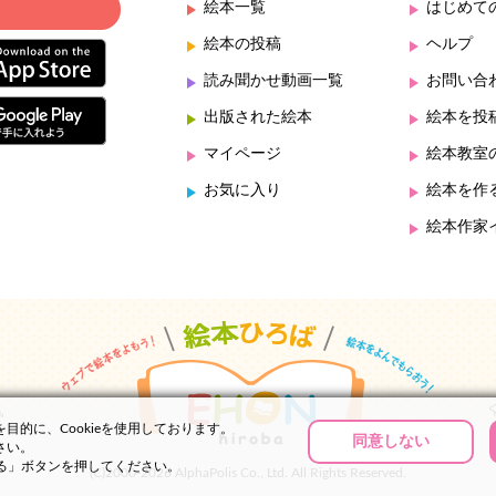
絵本一覧
はじめて
絵本の投稿
ヘルプ
読み聞かせ動画一覧
お問い合
出版された絵本
絵本を投
マイページ
絵本教室
お気に入り
絵本を作
絵本作家
的に、Cookieを使用しております。
同意しない
さい。
する」ボタンを押してください。
(C)2000-2026 AlphaPolis Co., Ltd. All Rights Reserved.