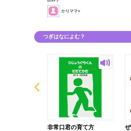
読み手
かりママ⭐︎
つぎはなによむ？
はなび
非常口君の育て方
ぜ