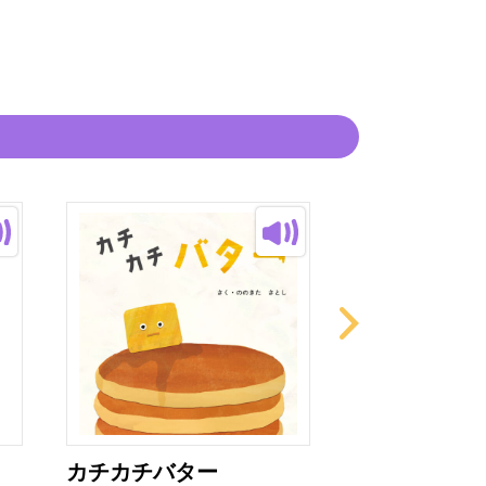
カチカチバター
これ、だれの