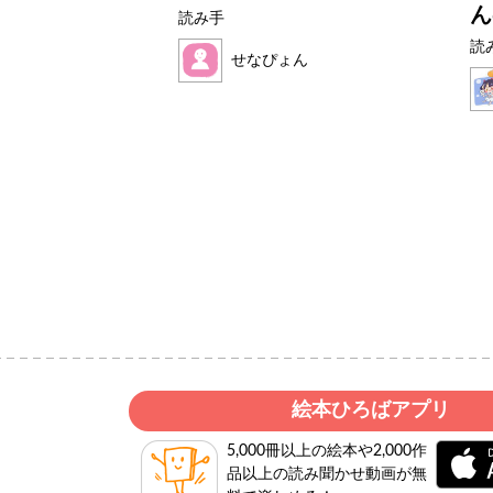
ん
読み手
読
ん
せなぴょん
絵本ひろばアプリ
5,000冊以上の絵本や2,000作
品以上の読み聞かせ動画が無