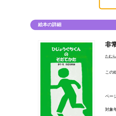
絵本の詳細
非
たむら
この
ペー
対象