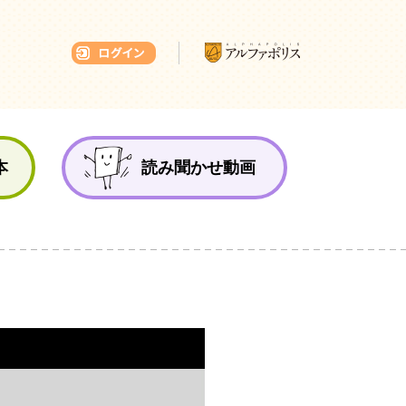
本ひろば
本
読み聞かせ動画