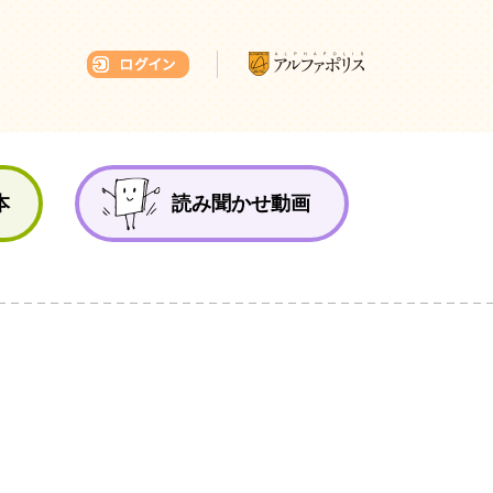
本ひろば
本
読み聞かせ動画