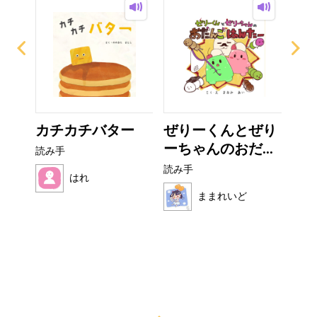
？
カチカチバター
ぜりーくんとぜり
フ
ーちゃんのおだ...
読み手
読み
読み手
はれ
ままれいど