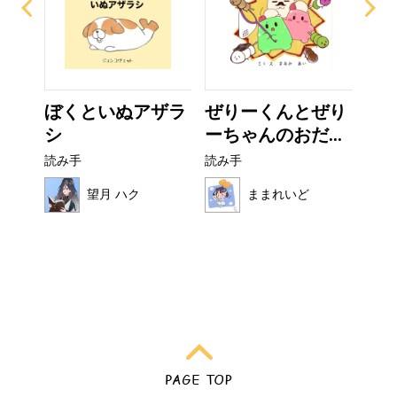
ぼくといぬアザラ
ぜりーくんとぜり
こ
シ
ーちゃんのおだ...
読み
読み手
読み手
望月 ハク
ままれいど