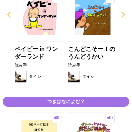
ベイビー in ワン
こんどこそー！の
あ
ダーランド
うんどうかい
読み
読み手
読み手
タイシ
タイシ
つぎはなによむ？