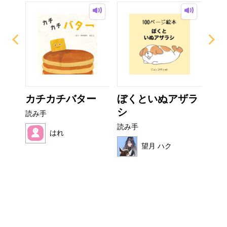
イム
カチカチバター
ぼくといぬアザラ
お
シ
読み手
読み
読み手
はれ
望月 ハク