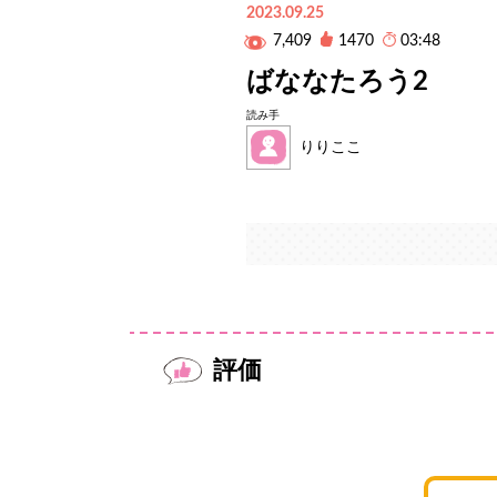
2023.09.25
7,409
1470
03:48
ばななたろう2
読み手
りりここ
評価