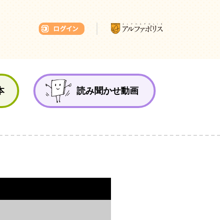
本ひろば
本
読み聞かせ動画