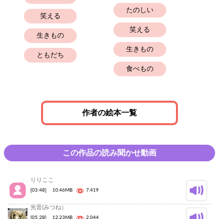
たのしい
笑える
笑える
生きもの
生きもの
ともだち
食べもの
作者の絵本一覧
この作品の読み聞かせ動画
りりここ
[03:48]
10.46MB
7,419
光音(みつね）
[05:28]
12.23MB
2,044