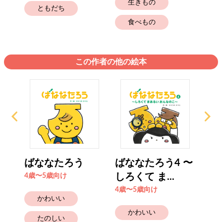
生きもの
ともだち
食べもの
この作者の他の絵本
のに
ばななたろう
ばななたろう4 〜
ば
しろくて ま...
4歳〜5歳向け
4歳
4歳〜5歳向け
かわいい
かわいい
たのしい