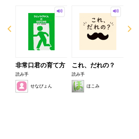
イム
非常口君の育て方
これ、だれの？
ぼ
シ
読み手
読み手
読み
せなぴょん
ほこみ