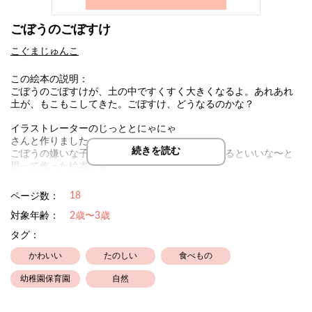
ごぼうのごぼすけ
こぐまじゅんこ
この絵本の説明：
ごぼうのごぼすけが、土の中ですくすく大きくなるよ。あれあれ
土が、もこもこしてきた。ごぼすけ、どうなるのかな？
イラストレーターのじっととにゃにゃ
さんと作りました。
続きを読む
ごぼうの嫌いな子が、ごぼうを好きになってくれるといいな〜と
思って作った絵本です。
18
ページ数：
対象年齢：
2歳〜3歳
タグ：
かわいい
たのしい
食べもの
幼稚園保育園
自然