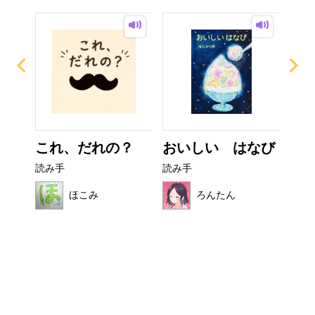
て方
これ、だれの？
おいしい はなび
フ
読み手
読み手
読み
ほこみ
ろんたん