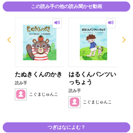
この読み手の他の読み聞かせ動画
くま
たぬきくんのかき
はるくんパンツい
ス
っちょう
読み手
読み
読み手
こぐまじゅんこ
んこ
こぐまじゅんこ
つぎはなによむ？