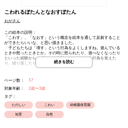
こわれるぼたんとなおすぼたん
おがさん
この絵本の説明：
「こわす」、「なおす」という概念を絵本を通して反芻すること
ができたらいいな、と思い描きました。
子どもたちは「壊す」という行為をよくしますね。遊んでいる
ときや怒ったときとか。その時に怒られたり、遊べなくなったり
といった経験から、「ものを大切にする」という行為を覚えた
続きを読む
り、繰り返したり…
おがさんの絵本はHPにて印刷フリーです
17
ページ数：
ラミネートしてぜひ、ご家庭、保育園、幼稚園、福祉施設でご利
用ください
対象年齢：
2歳〜3歳
タグ：
作品名の下、作者名をクリックするとHP、SNSへとぶことができ
ます(´･ω･｀)
たのしい
こわい
幼稚園保育園
おがさんの絵本HPには、お子さんの育児、子育て、関わりに関す
知育
自然
るNOTE、おススメの玩具、グッズ等の情報がまとめてあります。
ぜひご覧ください！