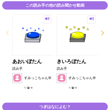
ブックマーク推奨です
この読み手の他の読み聞かせ動画
あおいぼたん
きいろぼたん
だ
読み手
読み手
読み
すみっこちゃん🌸
すみっこちゃん🌸
✨💫⭐️
✨💫⭐️
つぎはなによむ？