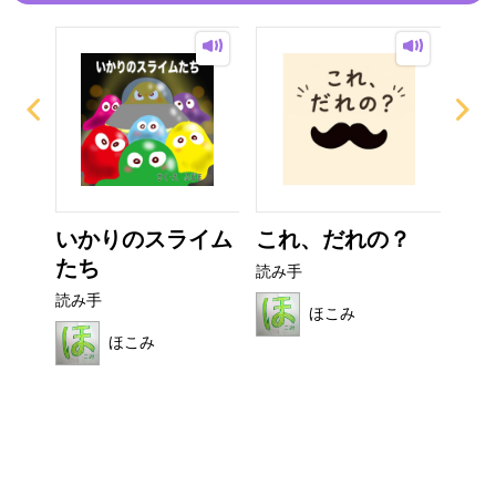
ぜり
いかりのスライム
これ、だれの？
ぼ
..
たち
シ
読み手
読み手
読み
ほこみ
ほこみ