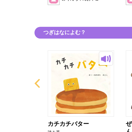
つぎはなによむ？
の？
カチカチバター
ぜ
ん