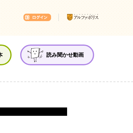
本ひろば
本
読み聞かせ動画