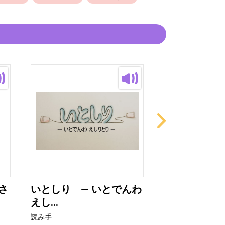
さ
いとしり ― いとでんわ
ねこちゃんの
えし...
読み手
読み手
ぷりんちゃ