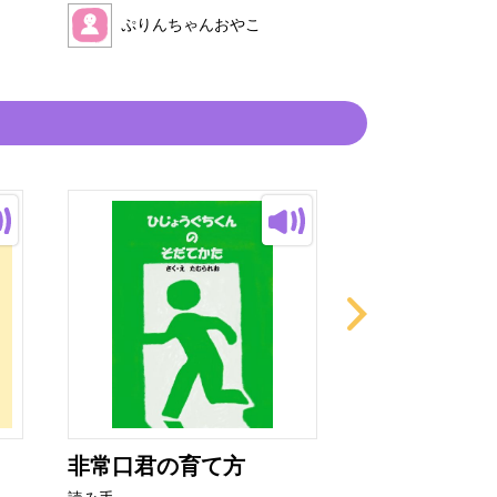
ぷりんちゃんおやこ
非常口君の育て方
いかりのスラ