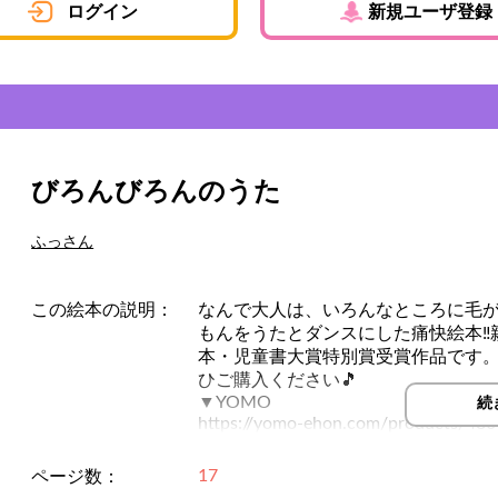
ログイン
新規ユーザ登録
びろんびろんのうた
ふっさん
この絵本の説明：
なんで大人は、いろんなところに毛
もんをうたとダンスにした痛快絵本‼親
本・児童書大賞特別賞受賞作品です。Y
ひご購入ください🎵
▼YOMO
続
https://yomo-ehon.com/products/480
▼Amazon
https://onl.sc/eAQp9k2
17
ページ数：