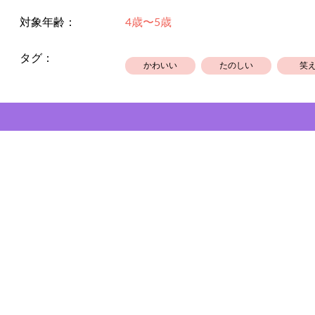
対象年齢：
4歳〜5歳
タグ：
かわいい
たのしい
笑