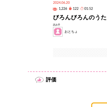
2024.06.20
1,226
122
01:52
びろんびろんのうた
読み手
おとちょ
評価