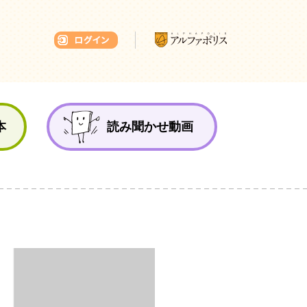
本ひろば
本
読み聞かせ動画