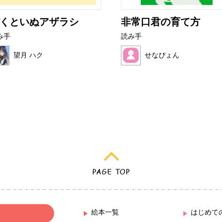
くといぬアザラシ
非常口君の育て方
み手
読み手
望月 ハク
せなぴょん
絵本一覧
はじめて