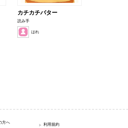
カチカチバター
ぜりーくんと
んのおだ...
読み手
読み手
はれ
ままれいど
の方へ
利用規約