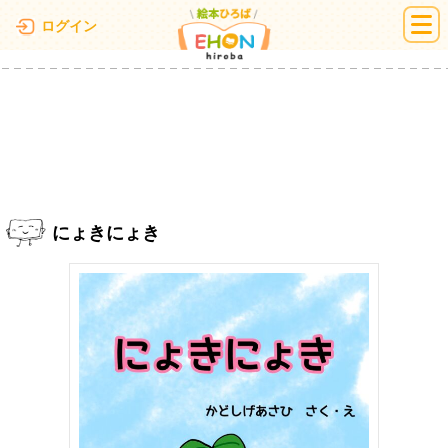
絵本ひろば
ログイン
にょきにょき