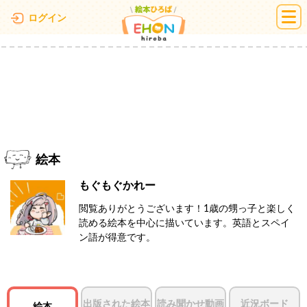
絵本ひろば
ログイン
絵本
もぐもぐかれー
閲覧ありがとうございます！1歳の甥っ子と楽しく
読める絵本を中心に描いています。英語とスペイ
ン語が得意です。
出版された絵本
読み聞かせ動画
近況ボード