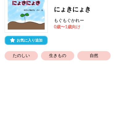
にょきにょき
もぐもぐかれー
0歳〜1歳向け
お気に入り追加
たのしい
生きもの
自然