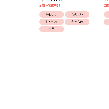
2歳〜3歳向け
2
かわいい
たのしい
たのしい
おやすみ
食べもの
自然
自然