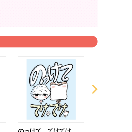
のっけて てけてけ
みている み