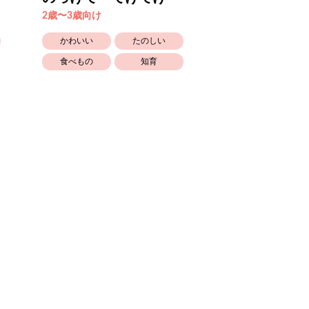
2歳〜3歳向け
2歳〜3歳向け
かわいい
たのしい
たのしい
食べもの
知育