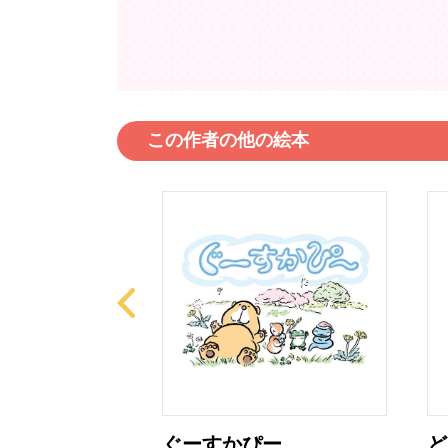
この作者の他の絵本
り と とびた
ぐーすかぴー
ど