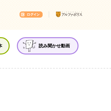
本ひろば
本
読み聞かせ動画