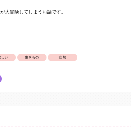
 が大冒険してしまうお話です。
のしい
生きもの
自然