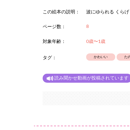
この絵本の説明：
波にゆられる くらげ
8
ページ数：
対象年齢：
0歳〜1歳
かわいい
た
タグ：
読み聞かせ動画が投稿されています