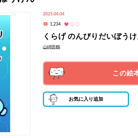
2025.04.04
1,234
くらげ のんびりだいぼうけ
山碕田鶴
この絵
お気に入り追加