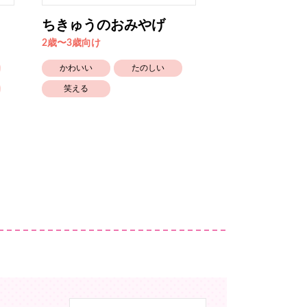
ちきゅうのおみやげ
ボクは へい
ま...
2歳〜3歳向け
6歳〜向け
かわいい
たのしい
かわいい
笑える