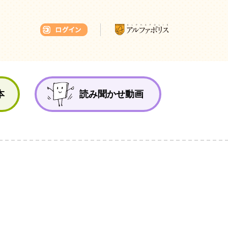
本ひろば
本
読み聞かせ動画