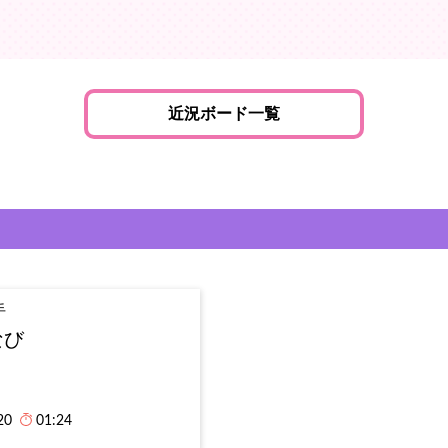
近況ボード一覧
手
なび
20
01:24