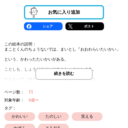
お気に入り追加
シェア
ポスト
この絵本の説明：
まことくんのちょうないでは、まいとし『おおわらいたいかい」
という、かわったたいかいがある。
ことしも、しょうがくせいはみんな、さんかする。
続きを読む
なんたって、ゆうしょうしょうひんが、すごいから。
まことくんも、ことしこそは、ゆうしょうしたい。
11
ページ数：
でも、そのたいかいちゅうに、たいへんなことが・・・。
対象年齢：
6歳〜
タグ：
かわいい
たのしい
笑える