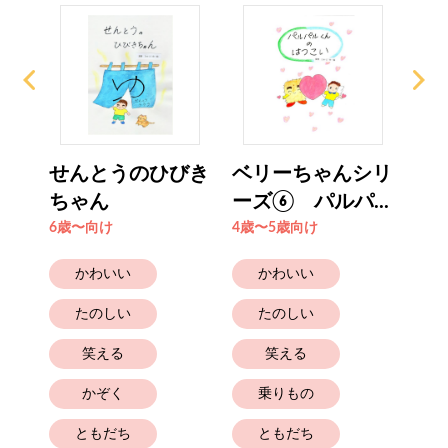
てす
せんとうのひびき
ベリーちゃんシリ
す
..
ちゃん
ーズ⑥ パルパ...
も
6歳〜向け
4歳〜5歳向け
6歳
かわいい
かわいい
たのしい
たのしい
笑える
笑える
かぞく
乗りもの
ともだち
ともだち