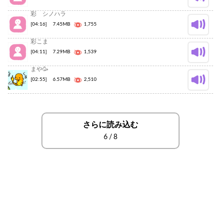
彩 シノハラ
[04:16]
7.45MB
1,755
彩こま
[04:11]
7.29MB
1,539
まや🥳
[02:55]
6.57MB
2,510
さらに読み込む
6
/
8