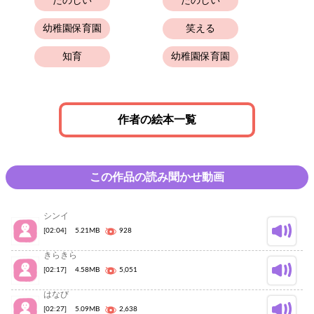
たのしい
たのしい
幼稚園保育園
笑える
知育
幼稚園保育園
作者の絵本一覧
この作品の読み聞かせ動画
シンイ
[02:04]
5.21MB
928
きらきら
[02:17]
4.58MB
5,051
はなび
[02:27]
5.09MB
2,638