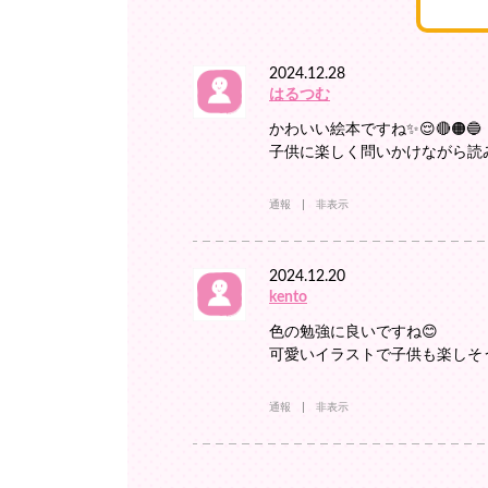
2024.12.28
はるつむ
かわいい絵本ですね✨😌🔴🟠🔵
子供に楽しく問いかけながら読み
通報
非表示
2024.12.20
kento
色の勉強に良いですね😊
可愛いイラストで子供も楽しそう
通報
非表示