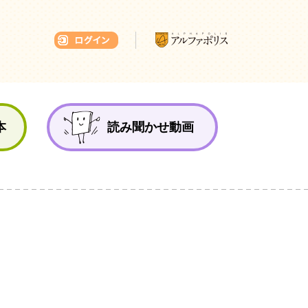
本ひろば
本
読み聞かせ動画