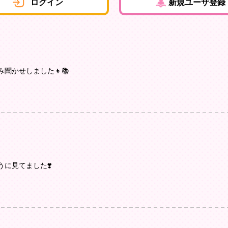
ログイン
新規ユーザ登録
聞かせしました👦📚
に見てました❣️