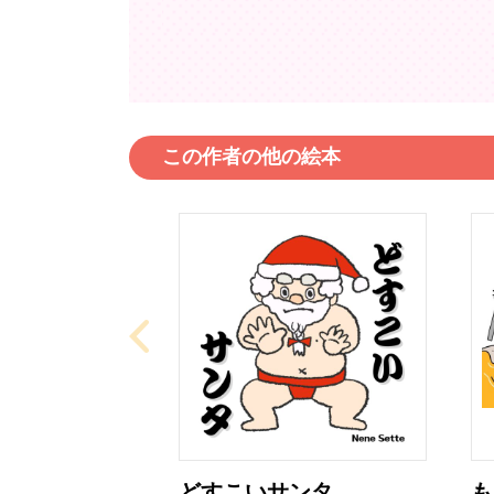
この作者の他の絵本
どすこいサンタ
も