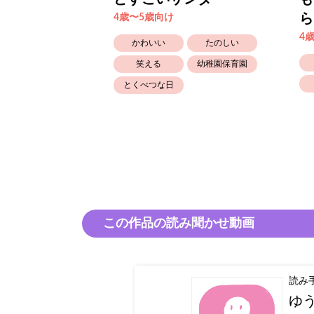
ら
4歳〜5歳向け
4
かわいい
たのしい
笑える
幼稚園保育園
とくべつな日
この作品の読み聞かせ動画
読み
ゆ