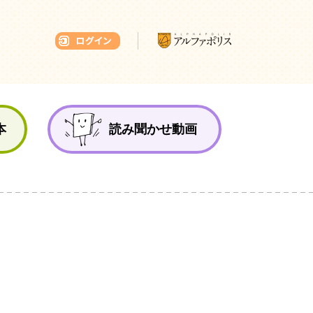
本ひろば
本
読み聞かせ動画