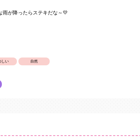
な雨が降ったらステキだな～💛
のしい
自然