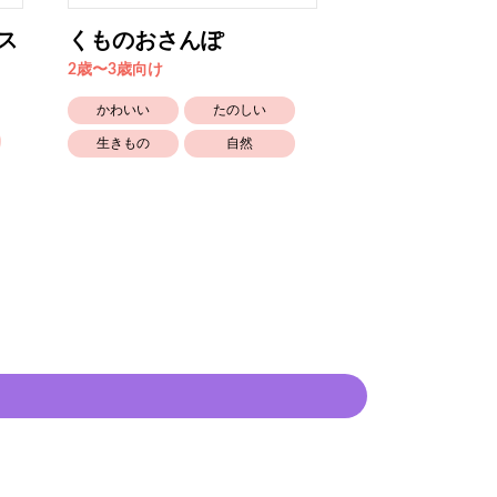
ス
くものおさんぽ
ハッピーベビ
ィンナイ...
2歳〜3歳向け
2歳〜3歳向け
かわいい
たのしい
かわいい
生きもの
自然
おばけ