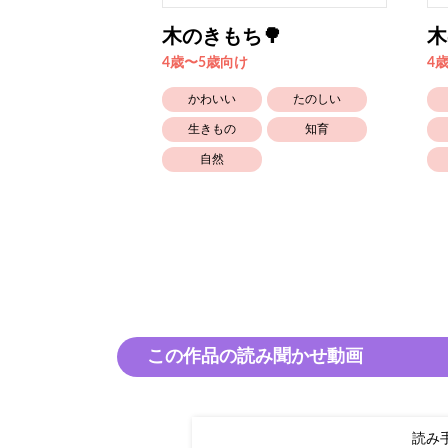
はこぶ妖精 ハ
木のきもち🌳
木
4歳〜5歳向け
4
かわいい
たのしい
たのしい
生きもの
知育
知育
自然
この作品の読み聞かせ動画
読み