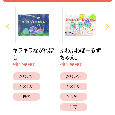
るず
キラキラながれぼ
ふわふわぼーるず
ヒ
し
ちゃん。
ャ
4歳〜5歳向け
2歳〜3歳向け
2歳
かわいい
かわいい
たのしい
たのしい
自然
ともだち
知育