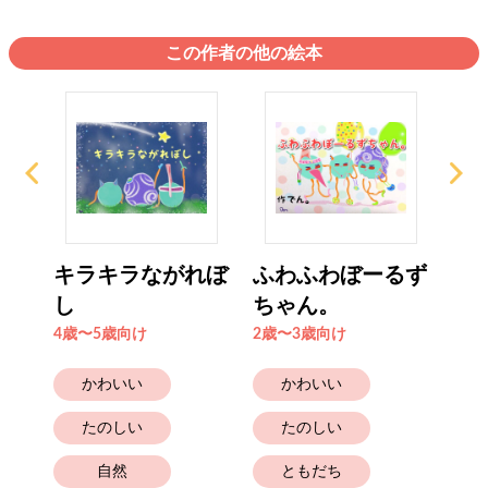
この作者の他の絵本
るず
キラキラながれぼ
ふわふわぼーるず
ヒ
し
ちゃん。
ャ
4歳〜5歳向け
2歳〜3歳向け
2歳
かわいい
かわいい
たのしい
たのしい
自然
ともだち