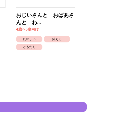
おじいさんと おばあさ
おばけの ぼ
んと わ...
ごの お...
4歳〜5歳向け
4歳〜5歳向け
たのしい
笑える
かわいい
ともだち
おばけ