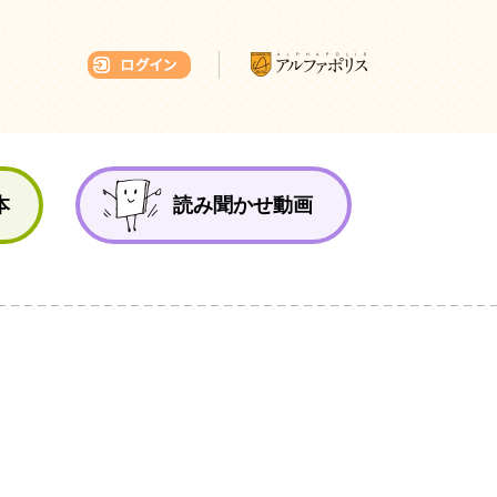
本ひろば
本
読み聞かせ動画