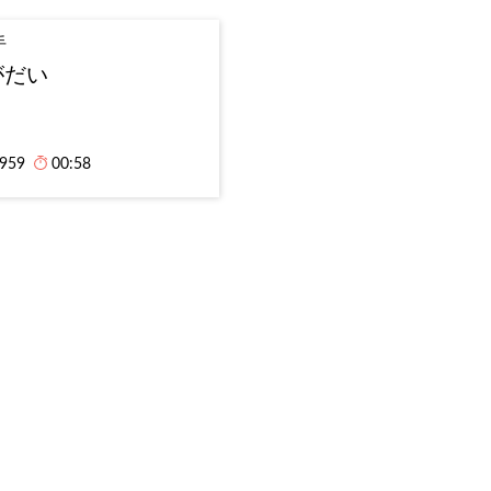
手
がだい
,959
00:58