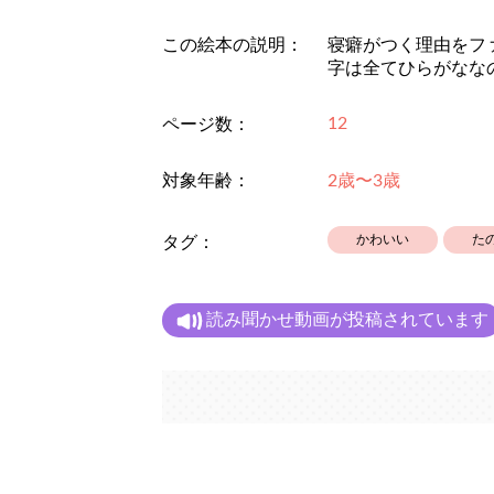
この絵本の説明：
寝癖がつく理由をフ
字は全てひらがなな
12
ページ数：
対象年齢：
2歳〜3歳
かわいい
た
タグ：
読み聞かせ動画が投稿されています