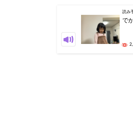
読み
で
2