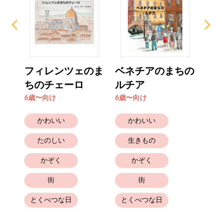
のア
フィレンツェのま
ベネチアのまちの
プ
ちのチェーロ
ルチア
リ
6歳〜向け
6歳〜向け
6歳
かわいい
かわいい
たのしい
生きもの
かぞく
かぞく
街
街
とくべつな日
とくべつな日