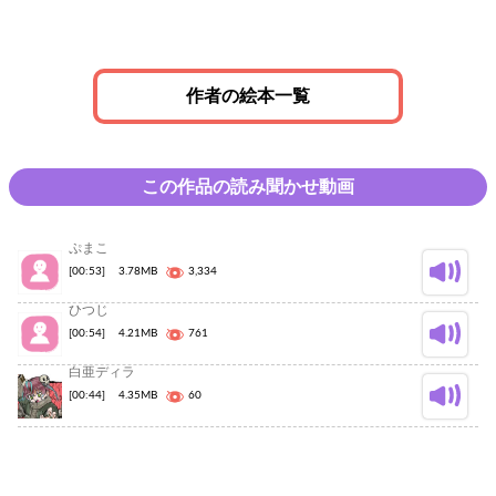
作者の絵本一覧
この作品の読み聞かせ動画
ぷまこ
[00:53]
3.78MB
3,334
ひつじ
[00:54]
4.21MB
761
白亜ディラ
[00:44]
4.35MB
60