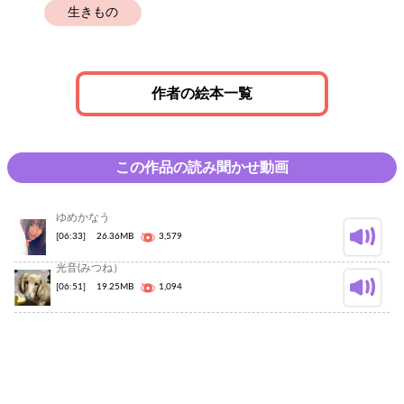
生きもの
作者の絵本一覧
この作品の読み聞かせ動画
ゆめかなう
[06:33]
26.36MB
3,579
光音(みつね）
[06:51]
19.25MB
1,094