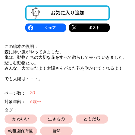
お気に入り追加
シェア
ポスト
この絵本の説明：
森に怖い嵐がやってきました。
嵐は、動物たちの大切な花をすべて散らして去っていきました。
悲しむ動物たち。
みんな、大丈夫だよ！太陽さんがまた花を咲かせてくれるよ！
でも太陽は・・・。
30
ページ数：
対象年齢：
6歳〜
タグ：
かわいい
生きもの
ともだち
幼稚園保育園
自然