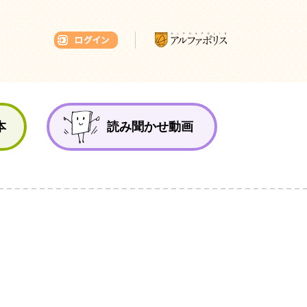
本ひろば
本
読み聞かせ動画