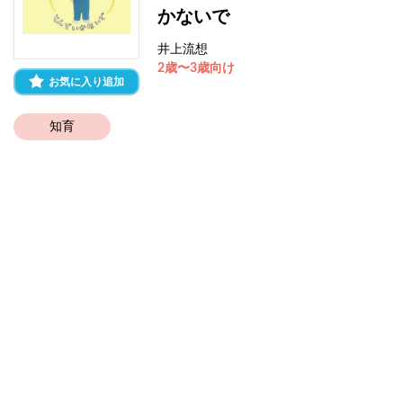
かないで
井上流想
2歳〜3歳向け
お気に入り追加
知育