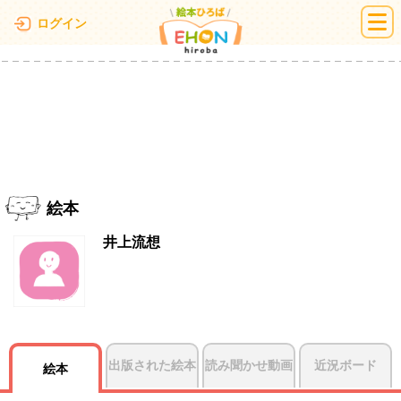
絵本ひろば
ログイン
絵本
井上流想
出版された絵本
読み聞かせ動画
近況ボード
絵本