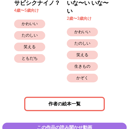
より
サビシクナイノ？
いな〜い いな〜
た
い
4歳〜5歳向け
4歳
2歳〜3歳向け
かわいい
かわいい
たのしい
たのしい
笑える
笑える
ともだち
生きもの
かぞく
作者の絵本一覧
この作品の読み聞かせ動画