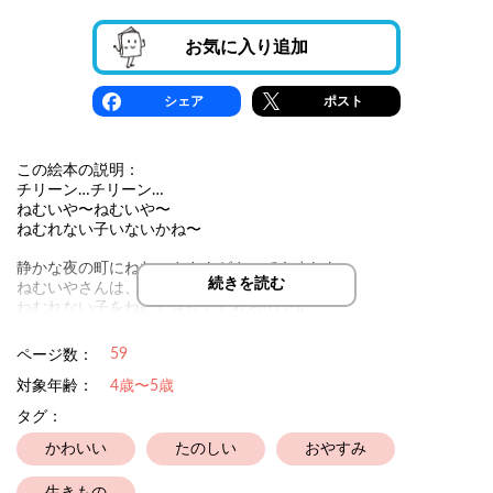
お気に入り追加
シェア
ポスト
この絵本の説明：
チリーン…チリーン…
ねむいや〜ねむいや〜
ねむれない子いないかね〜
静かな夜の町にねむいやさんがやってきました。
続きを読む
ねむいやさんは、夢を一口分もらう代わりに
ねむれない子をねむくさせてくれるのです。
あら？今夜はねむれない子がいっぱいいるみたい。
59
ページ数：
ねむいやさんが手伝ってくれる子を探しています。
ちょっとお手伝いしてあげましょうか！
対象年齢：
4歳〜5歳
タグ：
※本作では読者様にお手伝いをしていただくため
途中画面の向きを変えたり動かしたりするシーンがあります。
かわいい
たのしい
おやすみ
周りに注意してお楽しみください。