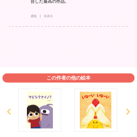
合した最高の作品。
通報
非表示
この作者の他の絵本