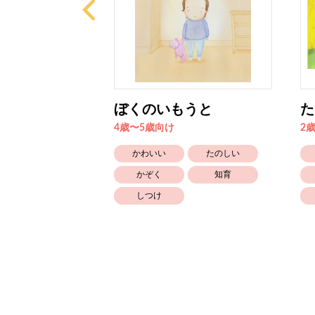
そぼう
ぼくのいもうと
た
4歳〜5歳向け
2
たのしい
かわいい
たのしい
かぞく
かぞく
知育
しつけ