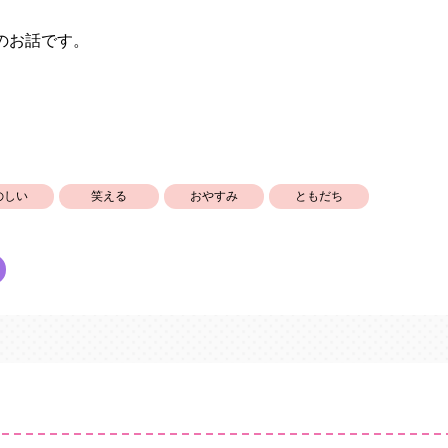
のお話です。
のしい
笑える
おやすみ
ともだち