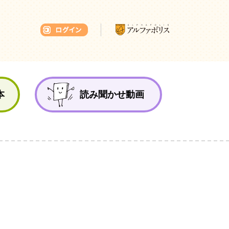
本ひろば
本
読み聞かせ動画