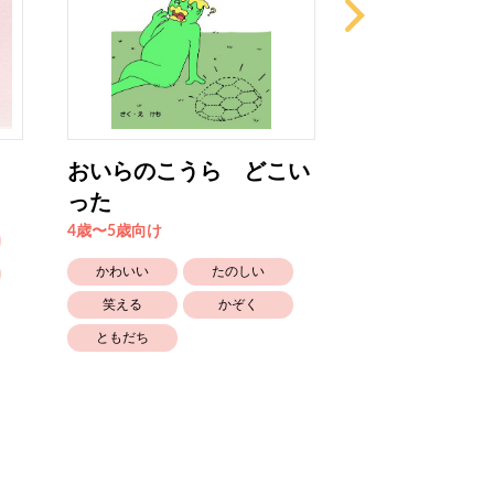
おいらのこうら どこい
ぼくはあめが
った
4歳〜5歳向け
4歳〜5歳向け
かわいい
かわいい
たのしい
生きもの
笑える
かぞく
幼稚園保育園
ともだち