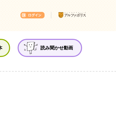
本ひろば
本
読み聞かせ動画