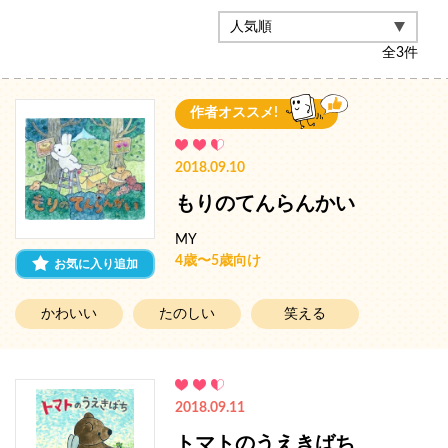
全
3
件
作者オススメ!
2018.09.10
もりのてんらんかい
MY
4歳〜5歳向け
お気に入り追加
かわいい
たのしい
笑える
2018.09.11
トマトのうえきばち