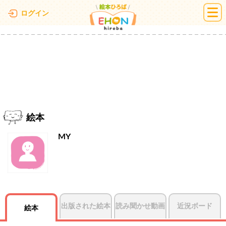
絵本ひろば
ログイン
絵本
MY
出版された絵本
読み聞かせ動画
近況ボード
絵本