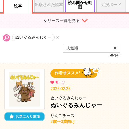
読み聞かせ動
出版された絵本
近況ボード
絵本
画
シリーズ一覧を見る
ぬいぐるみんじゃー
全
1
件
作者オススメ!
2025.02.25
ぬいぐるみんじゃー
ぬいぐるみんじゃー
りんごチーズ
お気に入り追加
2歳〜3歳向け