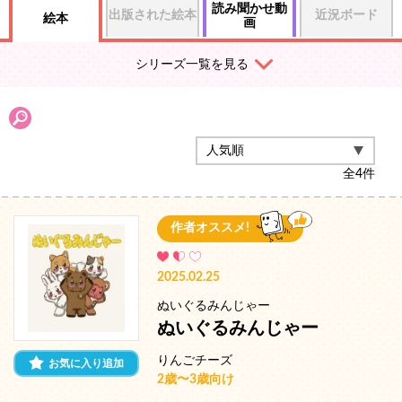
読み聞かせ動
出版された絵本
近況ボード
絵本
画
シリーズ一覧を見る
全
4
件
作者オススメ!
2025.02.25
ぬいぐるみんじゃー
ぬいぐるみんじゃー
りんごチーズ
お気に入り追加
2歳〜3歳向け