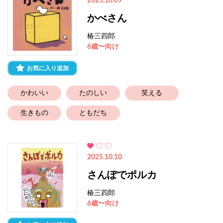
2025.10.09
かべさん
椿三四郎
6歳〜向け
お気に入り追加
かわいい
たのしい
笑える
生きもの
ともだち
2025.10.10
さんぽでポルカ
椿三四郎
6歳〜向け