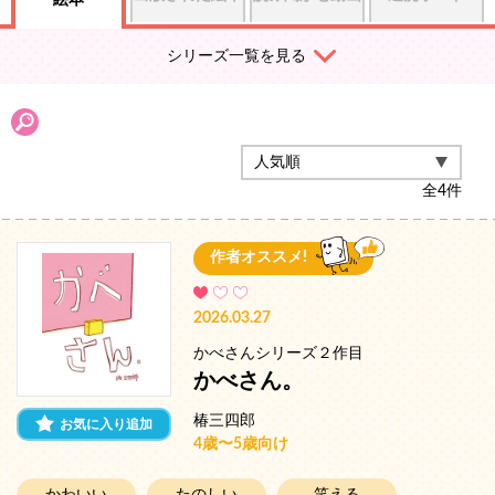
絵本
シリーズ一覧を見る
全
4
件
作者オススメ!
2026.03.27
かべさんシリーズ２作目
かべさん。
椿三四郎
お気に入り追加
4歳〜5歳向け