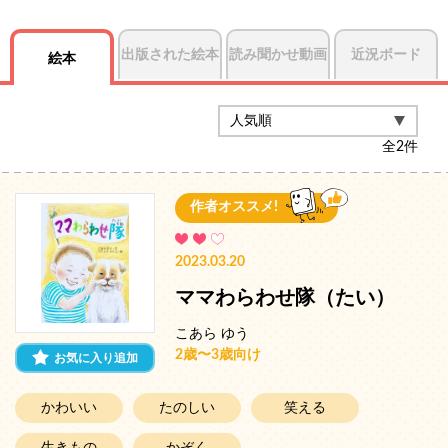
出版された絵本
読み聞かせ動画
近況ボード
絵本
全
2
件
作者オススメ!
2023.03.20
ママわらわせ隊（たい）
こあら ゆう
2歳〜3歳向け
お気に入り追加
かわいい
たのしい
笑える