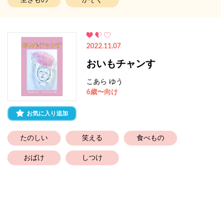
生きもの
かぞく
2022.11.07
おいもチャンす
こあら ゆう
6歳〜向け
お気に入り追加
たのしい
笑える
食べもの
おばけ
しつけ