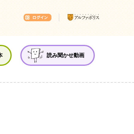
本ひろば
本
読み聞かせ動画