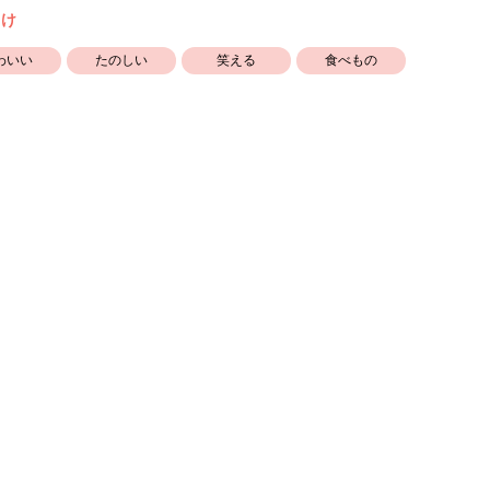
向け
わいい
たのしい
笑える
食べもの