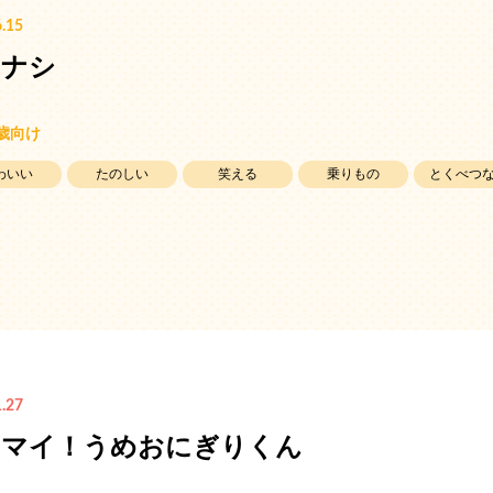
.15
マナシ
5歳向け
わいい
たのしい
笑える
乗りもの
とくべつ
.27
ンマイ！うめおにぎりくん