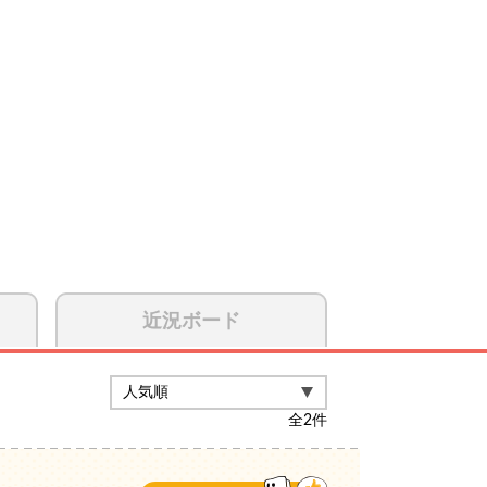
近況ボード
全
2
件