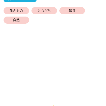
生きもの
ともだち
知育
自然