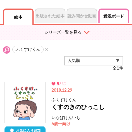
出版された絵本
読み聞かせ動画
近況ボード
絵本
シリーズ一覧を見る
ふくすけくん
全
1
件
2018.12.29
ふくすけくん
くすのきのひっこし
いなばけんいち
6歳〜向け
お気に入り追加