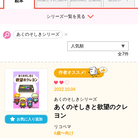
絵本
シリーズ一覧を見る
あくのそしきシリーズ
全
7
件
作者オススメ!
2022.10.04
あくのそしきシリーズ
あくのそしきと欲望のクレ
ヨン
お気に入り追加
リコペマ
6歳〜向け