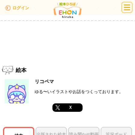
絵本ひろば
ログイン
絵本
リコペマ
ゆる〜いイラストやお話をつくっております。
X
出版された絵本
読み聞かせ動画
近況ボード