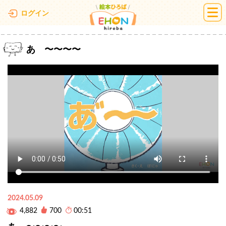
絵本ひろば
ログイン
あ゙〜〜〜〜
2024.05.09
4,882
700
00:51