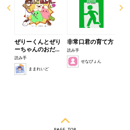
ザラ
ぜりーくんとぜり
非常口君の育て方
お
ーちゃんのおだ...
読み手
読み
読み手
せなぴょん
ままれいど