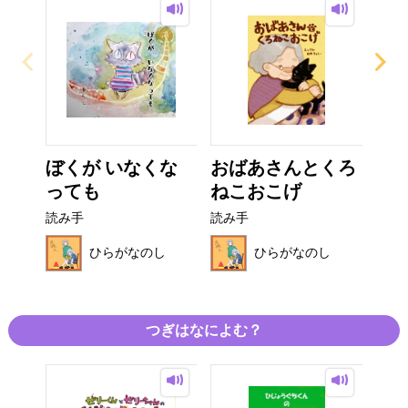
ぼくが いなくな
おばあさんとくろ
う
っても
ねこおこげ
読み
読み手
読み手
ひらがなのし
ひらがなのし
つぎはなによむ？