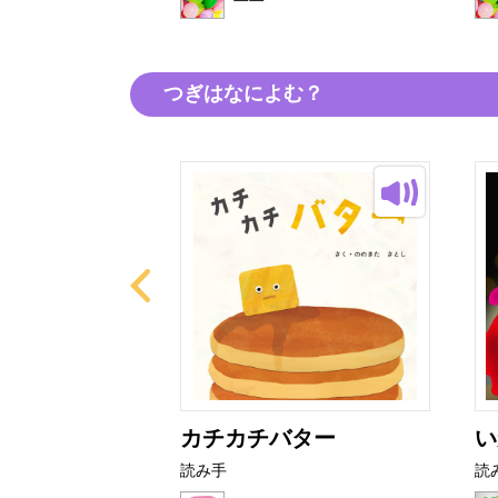
つぎはなによむ？
はなび
カチカチバター
い
読み手
読