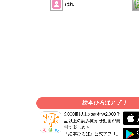
ん
はれ
絵本ひろばアプリ
5,000冊以上の絵本や2,000作
品以上の読み聞かせ動画が無
料で楽しめる！
『絵本ひろば』公式アプリ。