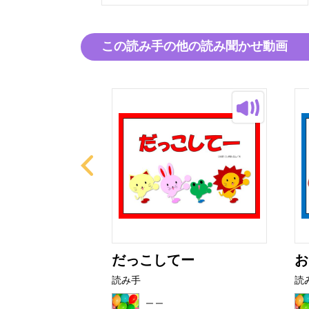
この読み手の他の読み聞かせ動画
たんけんたい！
だっこしてー
お
読み手
読
二二