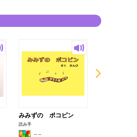
みみずの ポコピン
きゅっ きゅ
読み手
読み手
二二
二二