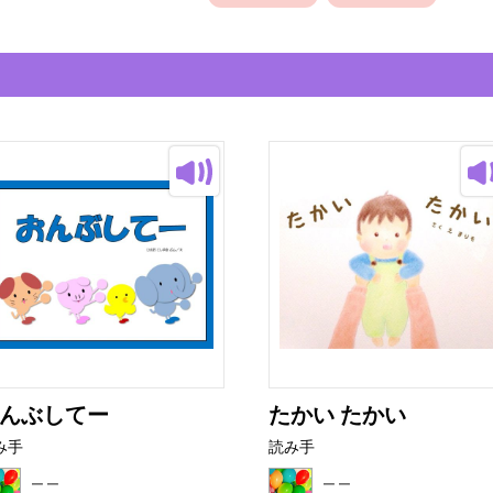
んぶしてー
たかい たかい
み手
読み手
二二
二二