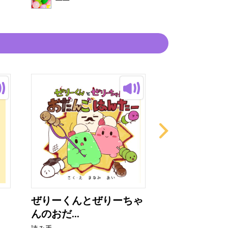
ぜりーくんとぜりーちゃ
これ、だれの
んのおだ...
読み手