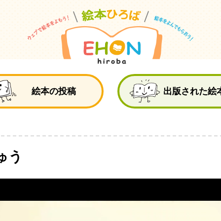
絵
絵本の投稿
出版された絵
ゅう