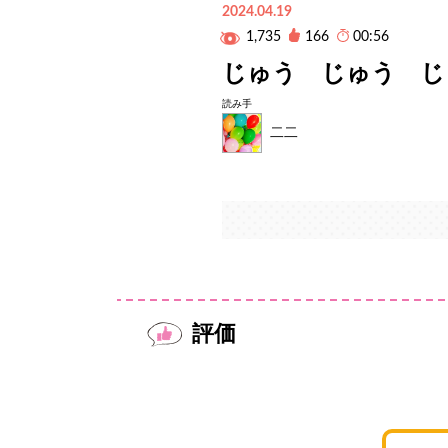
2024.04.19
1,735
166
00:56
じゅう じゅう じ
読み手
二二
評価