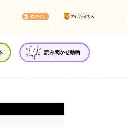
本ひろば
本
読み聞かせ動画